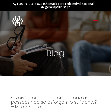
+ 351 910 318 823 (Chamada para rede móvel nacional)
geral@psitrust.pt
Blog
Os divórcios acontecem porque as
pessoas não se esforçam o suficiente?
– Mito X Facto